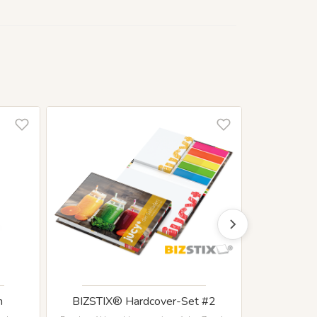
n
BIZSTIX® Hardcover-Set #2
BIZSTIX® H
c