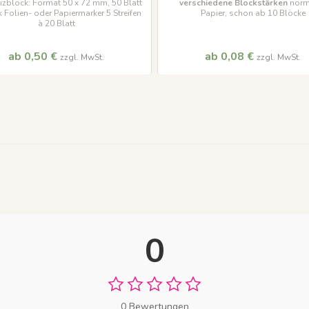
izblock: Format 50 x 72 mm, 50 Blatt
verschiedene Blockstärken
norm
k Folien- oder Papiermarker 5 Streifen
Papier, schon ab 10 Blöcke
à 20 Blatt
ab 0,50 €
ab 0,08 €
zzgl. MwSt.
zzgl. MwSt.
0
0 Bewertungen