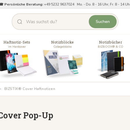
☎ Persönliche Beratung:
+49 5232 9637024 Mo. - Do. 8 - 16 Uhr, Fr. 8 - 14 Uh
Suchen
Haftnotiz-Sets
Notizblöcke
Notizbücher
im Hardcover
Collegeblöcke
BIZBOOX® & CO
BIZSTIX® Cover Haftnotizen
 Cover Pop-Up