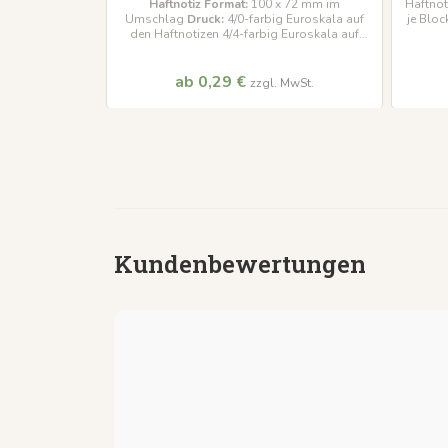
Haftnotiz Format:
100 x 72 mm im
Haftnot
Umschlag
Druck:
4/0-farbig Euroskala auf
je Bloc
stellgelb-
den Haftnotizen 4/4-farbig Euroskala auf
dem Umschlag
ab 0,29 €
MwSt.
zzgl. MwSt.
Kundenbewertungen