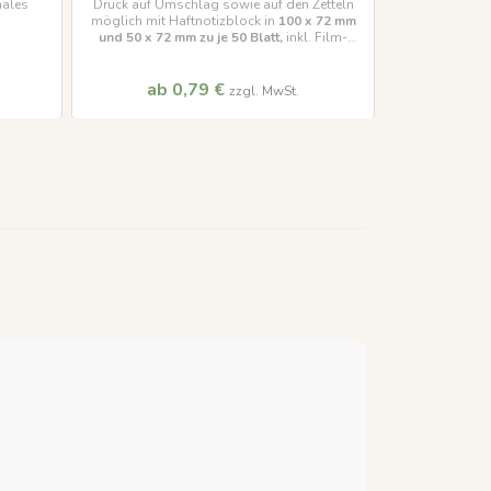
ales
Druck auf Umschlag sowie auf den Zetteln
möglich mit Haftnotizblock in
100 x 72 mm
Wundlineal
und 50 x 72 mm
zu je 50 Blatt,
inkl. Film-
einfac
oder Papiermarker
Heilungsverlauf
ab 0,79 €
15
zzgl. MwSt.