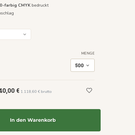
/0-farbig CMYK
bedruckt
mschlag
MENGE
500
40,00 €
1.118,60 € brutto
In den Warenkorb