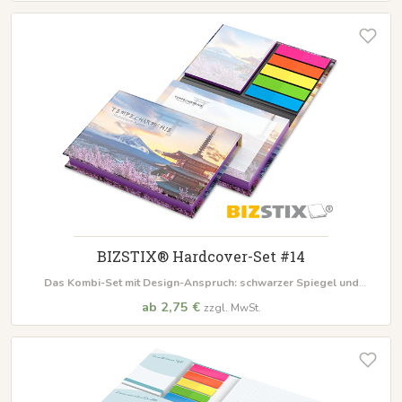
BIZSTIX® Hardcover-Set #14
Das Kombi-Set mit Design-Anspruch: schwarzer Spiegel und
Farbschnitt
, mit Haftnotizblock in 100 x 72 mm, 100 Blatt + 50 x 72 mm,
ab 2,75 €
zzgl. MwSt.
25 Blatt, inkl. Film- oder Papiermarker