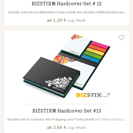
BIZSTIX® Hardcover-Set # 12
Kombi-Set mit zusätzlichem Farbschnitt der beiden Haftnotizblöcke
,
mit Haftnotizblock in
100 x 72 mm und 50 x 72 mm
zu je 50 Blatt
, inkl.
ab 1,20 €
zzgl. MwSt.
Film- oder Papiermarker
BIZSTIX® Hardcover-Set #13
Kombi-Set in schwarz mit Prägung und Farbschnitt
mit Haftnotizblock
in 100 x 72 mm zu je 50 Blatt, inkl. Film- oder Papiermarker
ab 2,66 €
zzgl. MwSt.