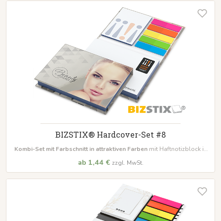
BIZSTIX® Hardcover-Set #8
Kombi-Set mit Farbschnitt in attraktiven Farben
mit Haftnotizblock in
100 x 72 mm, 100 Blatt +
50 x 72 mm, 25 Blatt
, inkl. Film- oder
ab 1,44 €
zzgl. MwSt.
Papiermarker