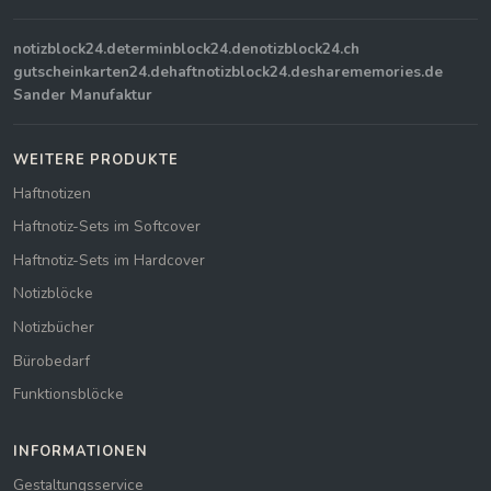
notizblock24.de
terminblock24.de
notizblock24.ch
gutscheinkarten24.de
haftnotizblock24.de
sharememories.de
Sander Manufaktur
WEITERE PRODUKTE
Haftnotizen
Haftnotiz-Sets im Softcover
Haftnotiz-Sets im Hardcover
Notizblöcke
Notizbücher
Bürobedarf
Funktionsblöcke
INFORMATIONEN
Gestaltungsservice