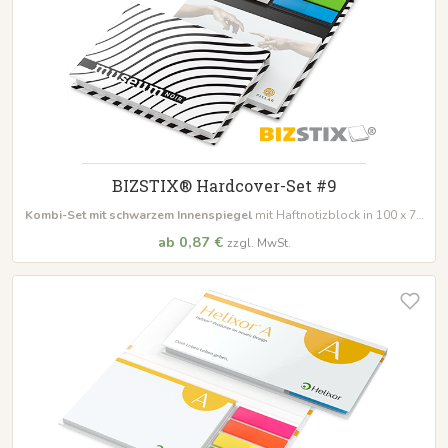
BIZSTIX® Hardcover-Set #9
Kombi-Set mit schwarzem Innenspiegel
mit Haftnotizblock in 100 x 72
mm und 50 x 72 mm zu je 50 Blatt, inkl. Film- oder Papiermarker
ab 0,87 €
zzgl. MwSt.