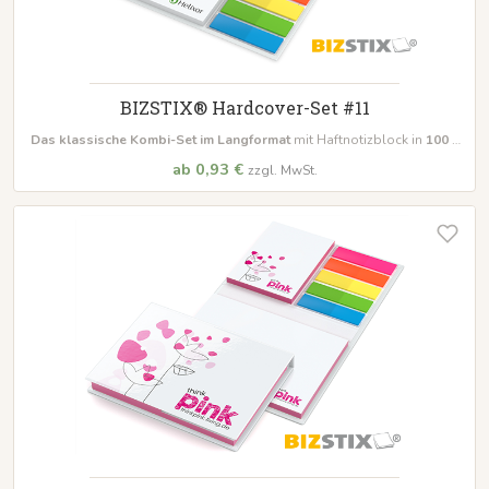
BIZSTIX® Hardcover-Set #11
Das klassische Kombi-Set im Langformat
mit Haftnotizblock in
100 x
72 mm zu je 50 Blatt
, inkl. Film- oder Papiermarker
ab 0,93 €
zzgl. MwSt.