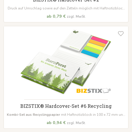
Druck auf Umschlag sowie auf den Zetteln möglich mit Haftnotizblock
in
100 x 72 mm und 50 x 72 mm
zu je 50 Blatt,
inkl. Film- oder
ab 0,79 €
zzgl. MwSt.
Papiermarker
BIZSTIX® Hardcover-Set #6 Recycling
Kombi-Set aus Recyclingpapier
mit Haftnotizblock in 100 x 72 mm und
50 x 72 mm zu je 50 Blatt und
Papiermarker
ab 0,94 €
zzgl. MwSt.